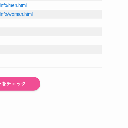
.info/men.html
b.info/woman.html
ンをチェック