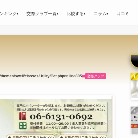
ンキング
交際クラブ一覧
比較する
コラム
口コミ
hemes/swell/classes/Utility/Get.php
on line
805
交際クラブ