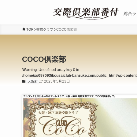
総合ラ
TOP
交際クラブ
COCO倶楽部
COCO倶楽部
Warning
: Undefined array key 0 in
/home/xs097093/kousaiclub-banzuke.com/public_html/wp-content/t
2023年5月23日
大阪府