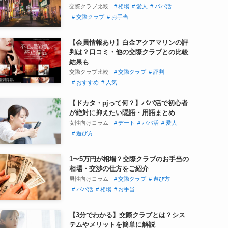
交際クラブ比較
相場
愛人
パパ活
交際クラブ
お手当
【会員情報あり】白金アクアマリンの評
判は？口コミ・他の交際クラブとの比較
結果も
交際クラブ比較
交際クラブ
評判
おすすめ
人気
【ドカタ・pjって何？】パパ活で初心者
が絶対に抑えたい隠語・用語まとめ
女性向けコラム
デート
パパ活
愛人
遊び方
1〜5万円が相場？交際クラブのお手当の
相場・交渉の仕方をご紹介
男性向けコラム
交際クラブ
遊び方
パパ活
相場
お手当
【3分でわかる】交際クラブとは？シス
テムやメリットを簡単に解説