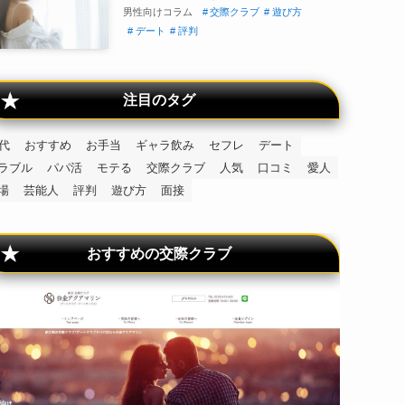
男性向けコラム
交際クラブ
遊び方
デート
評判
注目のタグ
0代
おすすめ
お手当
ギャラ飲み
セフレ
デート
ラブル
パパ活
モテる
交際クラブ
人気
口コミ
愛人
場
芸能人
評判
遊び方
面接
おすすめの交際クラブ