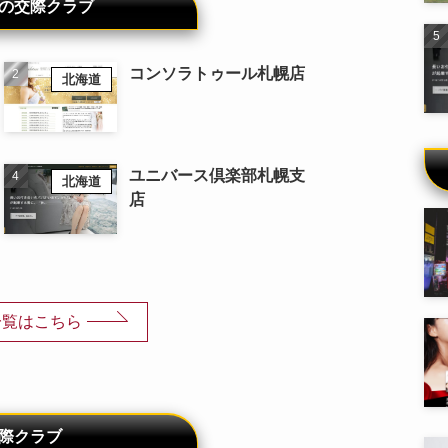
の交際クラブ
コンソラトゥール札幌店
北海道
ユニバース倶楽部札幌支
北海道
店
一覧はこちら
際クラブ