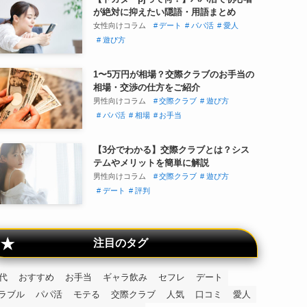
が絶対に抑えたい隠語・用語まとめ
女性向けコラム
デート
パパ活
愛人
遊び方
1〜5万円が相場？交際クラブのお手当の
相場・交渉の仕方をご紹介
男性向けコラム
交際クラブ
遊び方
パパ活
相場
お手当
【3分でわかる】交際クラブとは？シス
テムやメリットを簡単に解説
男性向けコラム
交際クラブ
遊び方
デート
評判
注目のタグ
0代
おすすめ
お手当
ギャラ飲み
セフレ
デート
ラブル
パパ活
モテる
交際クラブ
人気
口コミ
愛人