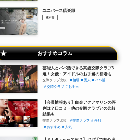
ユニバース倶楽部
東京都
おすすめコラム
芸能人とパパ活できる高級交際クラブ3
選！女優・アイドルのお手当の相場も
交際クラブ比較
相場
愛人
パパ活
交際クラブ
お手当
【会員情報あり】白金アクアマリンの評
判は？口コミ・他の交際クラブとの比較
結果も
交際クラブ比較
交際クラブ
評判
おすすめ
人気
【ドカタ・pjって何？】パパ活で初心者