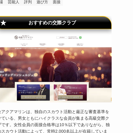
場
芸能人
評判
遊び方
面接
おすすめの交際クラブ
金アクアマリンは、独自のスカウト活動と厳正な審査基準を
けている、男女ともにハイクラスな会員が集まる高級交際ク
ブです。女性会員の面接合格率は10％以下でありながら、独
のスカウト活動によって、常時2,000名以上が在籍していま