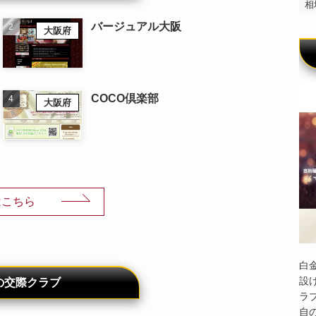
相
バージュアル大阪
大阪府
COCO倶楽部
大阪府
はこちら
白
設
の交際クラブ
ラ
自