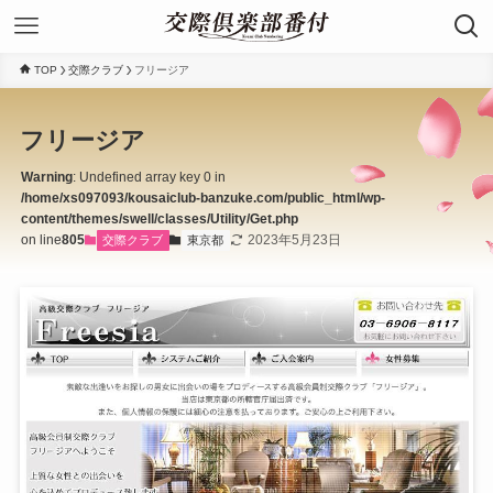
TOP
交際クラブ
フリージア
フリージア
Warning
: Undefined array key 0 in
/home/xs097093/kousaiclub-banzuke.com/public_html/wp-
content/themes/swell/classes/Utility/Get.php
on line
805
2023年5月23日
交際クラブ
東京都