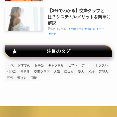
【3分でわかる】交際クラブと
は？システムやメリットを簡単に
解説
男性向けコラム
交際クラブ
遊び方
デート
評判
注目のタグ
50代
おすすめ
お手当
ギャラ飲み
セフレ
デート
トラブル
パパ活
モテる
交際クラブ
人気
口コミ
愛人
相場
芸能人
評判
遊び方
面接