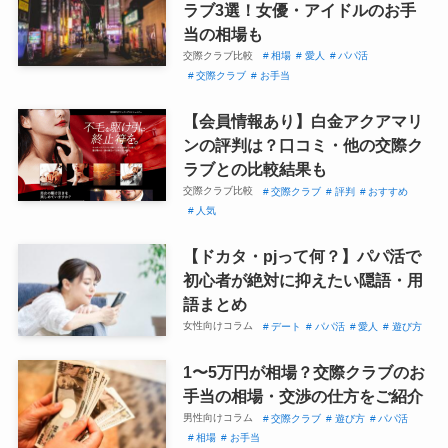
ラブ3選！女優・アイドルのお手
当の相場も
交際クラブ比較
相場
愛人
パパ活
交際クラブ
お手当
【会員情報あり】白金アクアマリ
ンの評判は？口コミ・他の交際ク
ラブとの比較結果も
交際クラブ比較
交際クラブ
評判
おすすめ
人気
【ドカタ・pjって何？】パパ活で
初心者が絶対に抑えたい隠語・用
語まとめ
女性向けコラム
デート
パパ活
愛人
遊び方
1〜5万円が相場？交際クラブのお
手当の相場・交渉の仕方をご紹介
男性向けコラム
交際クラブ
遊び方
パパ活
相場
お手当