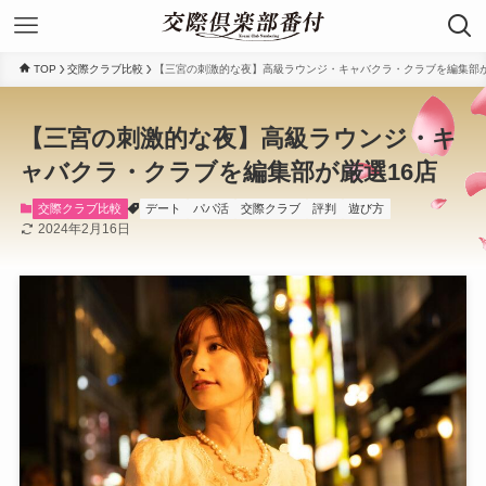
TOP
交際クラブ比較
【三宮の刺激的な夜】高級ラウンジ・キャバクラ・クラブを編集部が
【三宮の刺激的な夜】高級ラウンジ・キ
ャバクラ・クラブを編集部が厳選16店
交際クラブ比較
デート
パパ活
交際クラブ
評判
遊び方
2024年2月16日